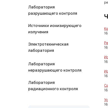
ре
Лаборатория
разрушающего контроля
Ч
Источники ионизирующего
Ко
излучения
16
Р
Электротехническая
16
лаборатория
И
16
Лаборатория
неразрушающего контроля
Ис
16
Лаборатория
Ср
радиационного контроля
16
Ус
16