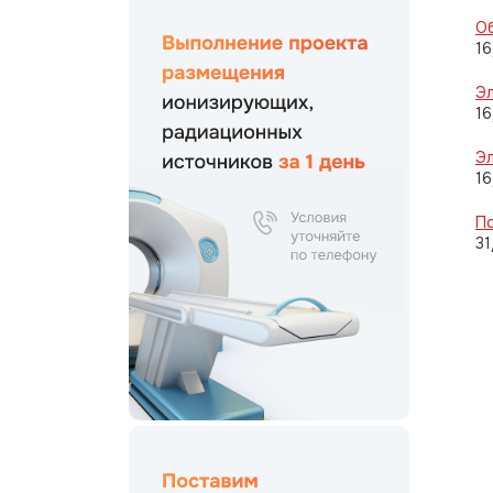
Об
16
Эл
16
Э
16
П
31