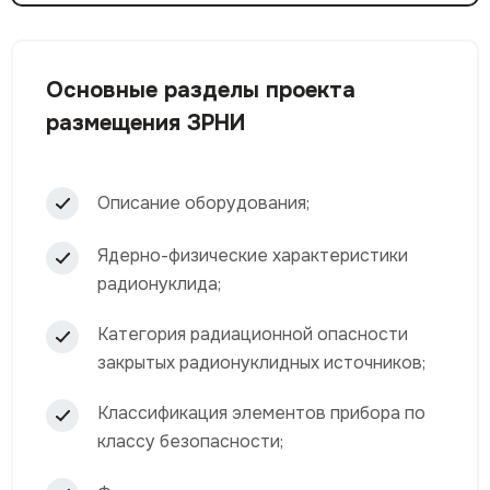
согласование технологии рабочего процесса;
согласование срока и общего объёма работ.
Основные разделы проекта
размещения ЗРНИ
Описание оборудования;
Ядерно-физические характеристики
радионуклида;
Категория радиационной опасности
закрытых радионуклидных источников;
Классификация элементов прибора по
классу безопасности;