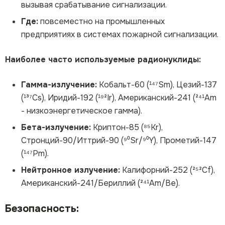
вызывая срабатывание сигнализации.
Где:
повсеместно на промышленных
предприятиях в системах пожарной сигнализации.
Наиболее часто используемые радионуклиды:
Гамма-излучение:
Кобальт-60 (¹⁴⁷Sm), Цезий-137
(¹³⁷Cs), Иридий-192 (¹⁹²Ir), Американский-241 (²⁴¹Am
- низкоэнергетическое гамма).
Бета-излучение:
Криптон-85 (⁸⁵Kr),
Стронций-90/Иттрий-90 (⁹⁰Sr/⁹⁰Y), Прометий-147
(¹⁴⁷Pm).
Нейтронное излучение:
Калифорний-252 (²⁵²Cf),
Американский-241/Бериллий (²⁴¹Am/Be).
Безопасность: