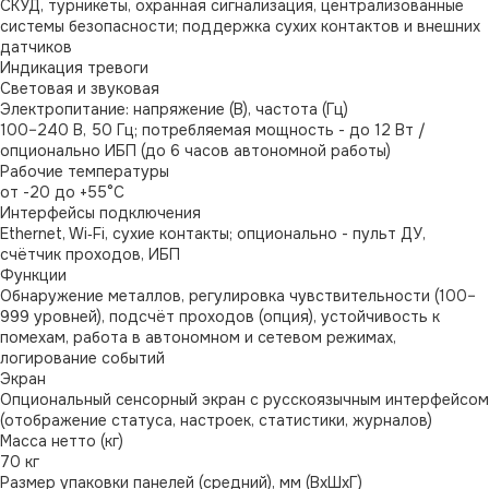
СКУД, турникеты, охранная сигнализация, централизованные
системы безопасности; поддержка сухих контактов и внешних
датчиков
Индикация тревоги
Световая и звуковая
Электропитание: напряжение (В), частота (Гц)
100–240 В, 50 Гц; потребляемая мощность - до 12 Вт /
опционально ИБП (до 6 часов автономной работы)
Рабочие температуры
от -20 до +55°C
Интерфейсы подключения
Ethernet, Wi‑Fi, сухие контакты; опционально - пульт ДУ,
счётчик проходов, ИБП
Функции
Обнаружение металлов, регулировка чувствительности (100–
999 уровней), подсчёт проходов (опция), устойчивость к
помехам, работа в автономном и сетевом режимах,
логирование событий
Экран
Опциональный сенсорный экран с русскоязычным интерфейсом
(отображение статуса, настроек, статистики, журналов)
Масса нетто (кг)
70 кг
Размер упаковки панелей (средний), мм (ВхШхГ)