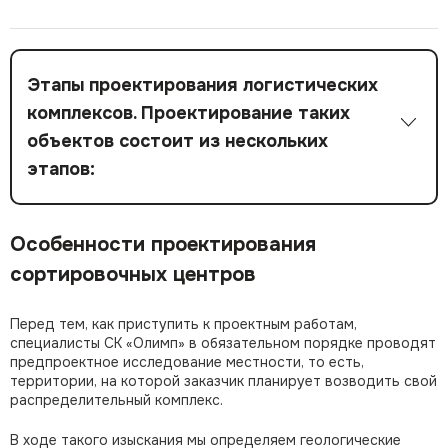
Этапы проектирования логистических
комплексов. Проектирование таких
объектов состоит из нескольких
этапов:
Подготовительный. На данном этапе анализируется товарный поток, подбирается подходящий участок для строительства объекта, уточняются все детали и нюансы ТЗ, подготавливается документация.
Этап технологического проектирования (расчеты и моделирование). Разрабатывается структура, рассчитываются параметры всех объектов, которые войдут в единый логистический центр. Определяется, какое оборудование необходимо, моделируется работа комплекса для визуализации особенностей функционирования конкретного распределительного центра.
Этап архитектурно-строительного проектирования. На данном этапе разрабатывается общий проект, архитектурное и конструктивное решения, создается проект инженерных коммуникаций объекта.
Экспертиза проекта. Заключительный этап проектирования логистического центра — экспертиза разработанной проектной документации и получение по ней положительного решения.
Особенности проектирования
сортировочных центров
Перед тем, как приступить к проектным работам,
специалисты СК «Олимп» в обязательном порядке проводят
предпроектное исследование местности, то есть,
территории, на которой заказчик планирует возводить свой
распределительный комплекс.
В ходе такого изыскания мы определяем геологические