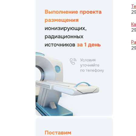
Те
2
Ка
2
Р
2