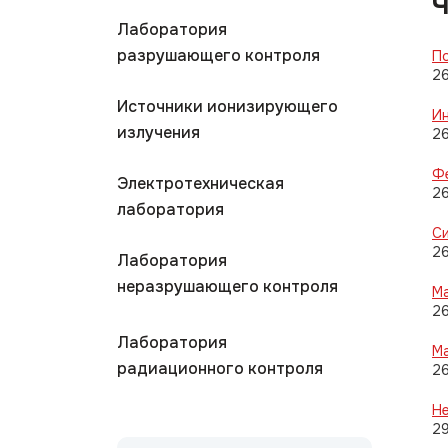
Ч
Лаборатория
разрушающего контроля
П
26
Источники ионизирующего
И
излучения
26
Ф
Электротехническая
26
лаборатория
С
26
Лаборатория
неразрушающего контроля
Ма
26
Лаборатория
М
радиационного контроля
26
Н
2