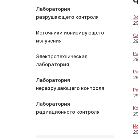
Ч
Лаборатория
разрушающего контроля
Э
2
Источники ионизирующего
С
излучения
2
Р
Электротехническая
2
лаборатория
Ра
2
Лаборатория
неразрушающего контроля
Р
2
Лаборатория
К
радиационного контроля
2
Ио
2