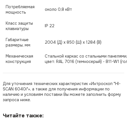
Потребляемая
около 0,8 кВт
мощность
Класс защиты
IP 22
клавиатуры
Габаритные
2004 (Д) x 850 (Ш)
x
1284 (В)
размеры, мм
Механическая
Стальной каркас со стальными панелями
конструкция
цвет: RAL 7016 (темносерый) - В11-W1 (го
Для уточнения технических характеристик «Интроскоп "HI-
SCAN 6040i"», а также для получения информации по
наличию и условиям поставки Вы можете заполнить форму
запроса ниже.
Читайте также: