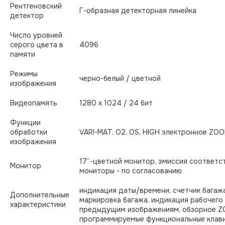
Рентгеновский
Г-образная детекторная линейка
детектор
Число уровней
серого цвета в
4096
памяти
Режимы
черно-белый / цветной
изображения
Видеопамять
1280 x 1024 / 24 бит
Функции
обработки
VARI-МАT, О2, OS, HIGH электронное ZOOM:
изображения
17”-цветной монитор, эмиссия соответст
Монитор
мониторы - по согласованию
индикация даты/времени, счетчик багажа
Дополнительные
маркировка багажа, индикация рабочего
характеристики
предыдущим изображениям, обзорное ZO
программируемые функциональные клав