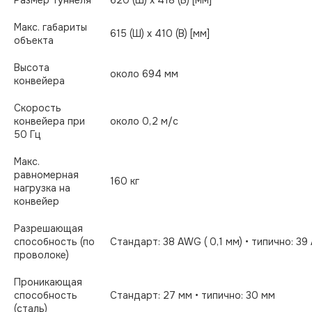
Размер туннеля
620 (Ш) x 418 (В) [мм]
Макс. габариты
615 (Ш) x 410 (В) [мм]
объекта
Высота
около 694 мм
конвейера
Скорость
конвейера при
около 0,2 м/c
50 Гц
Макс.
равномерная
160 кг
нагрузка на
конвейер
Разрешающая
способность (по
Стандарт: 38 AWG ( 0,1 мм) • типично: 39
проволоке)
Проникающая
способность
Стандарт: 27 мм • типично: 30 мм
(сталь)