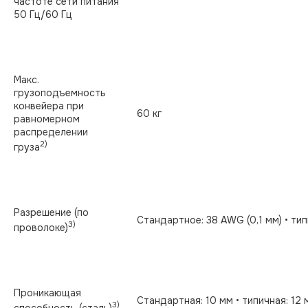
частоте сети питания
50 Гц/60 Гц
Макс.
грузоподъемность
конвейера при
60 кг
равномерном
распределении
2)
груза
Разрешение (по
Стандартное: 38 AWG (0,1 мм) • ти
3)
проволоке)
Проникающая
Стандартная: 10 мм • типичная: 12 
3)
способность (сталь)