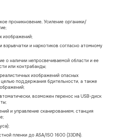
кое проникновение, Усиление органики/
ие;
 изображений;
 взрывчатки и наркотиков согласно атомному
е о наличии непросвечиваемой области и ее
сти или контрабанды;
 реалистичных изображений опасных
с целью поддержания бдительности, а также
зображений;
втоматически, возможен перенос на USB-диск
ты;
ний и управление сканированием, станция
е;
уса);
ной пленки до ASA/ISO 1600 (33DIN).