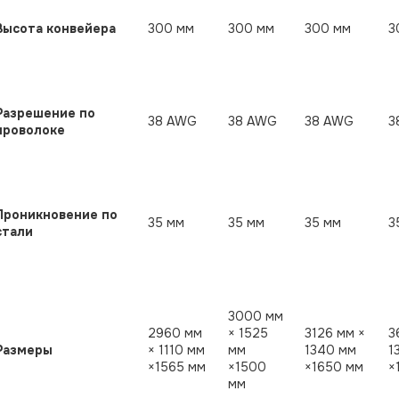
Высота конвейера
300 мм
300 мм
300 мм
3
Разрешение по
38 AWG
38 AWG
38 AWG
3
проволоке
Проникновение по
35 мм
35 мм
35 мм
3
стали
3000 мм
2960 мм
× 1525
3126 мм ×
3
Размеры
× 1110 мм
мм
1340 мм
1
×1565 мм
×1500
×1650 мм
×
мм