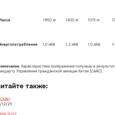
Масса
×950 кг
1430 кг
1015 кг
1
Энергопотребление
1,0 кВА
1,2 кВА
1,0 кВА
1
римечание
: Характеристики изображения получены в результа
андарту Управления гражданской авиации Китая (СААС).
итайте также:
-СКАН
/12/25
ИДК-9232