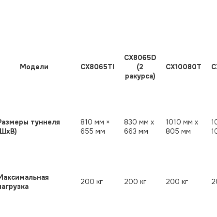
CX8065D
Модели
СХ8065TI
(2
CX10080Т
С
ракурса)
Размеры туннеля
810 мм ×
830 мм х
1010 мм х
1
(ШхВ)
655 мм
663 мм
805 мм
1
Максимальная
200 кг
200 кг
200 кг
2
нагрузка