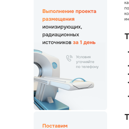
ка
по
ко
ин