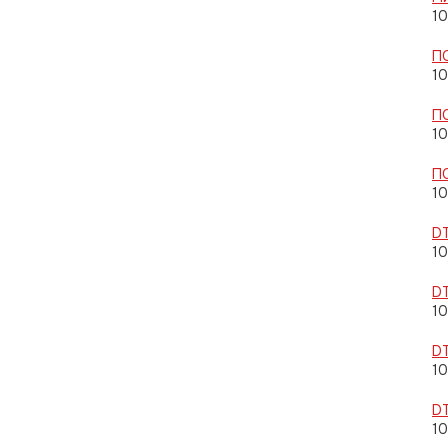
10
П
10
П
10
П
10
D
10
D
10
D
10
D
10