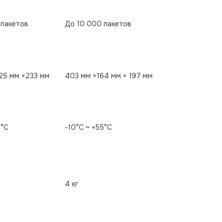
 пакетов
До 10 000 пакетов
25 мм ×233 мм
403 мм ×164 мм × 197 мм
5°C
-10°C ~ +55°C
4 кг