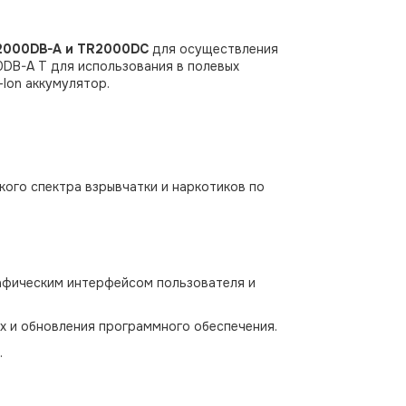
2000DB-А и TR2000DС
для осуществления
0DB-А Т для использования в полевых
-Ion аккумулятор.
кого спектра взрывчатки и наркотиков по
рафическим интерфейсом пользователя и
х и обновления программного обеспечения.
.