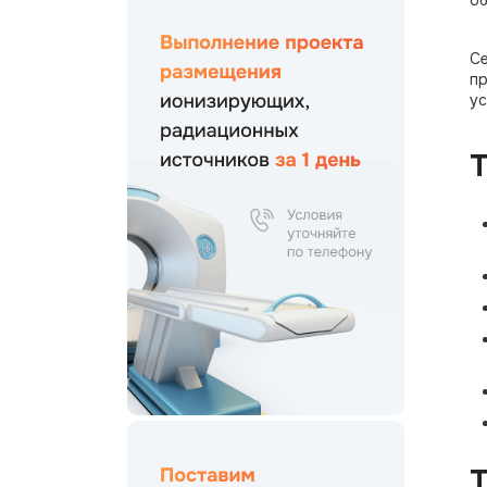
об
Се
пр
ус