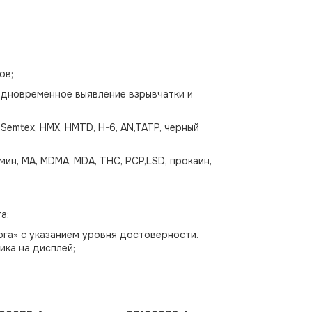
ов;
дновременное выявление взрывчатки и
, Semtex, HMX, HMTD, H-6, AN,TATP, черный
ин, MA, MDMA, MDA, THC, PCP,LSD, прокаин,
а;
га» с указанием уровня достоверности.
ка на дисплей;