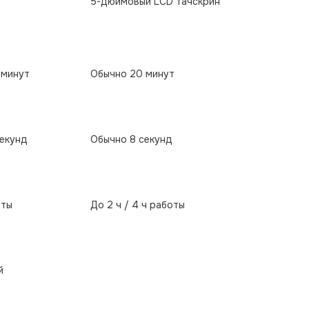
5-дюймовый LCD тачскрин
 минут
Обычно 20 минут
секунд
Обычно 8 секунд
оты
До 2 ч / 4 ч работы
й