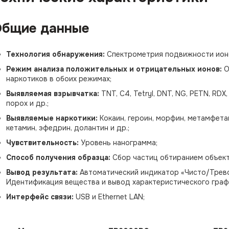
бщие данные
Технология обнаружения:
Спектрометрия подвижности ион
Режим анализа положительных и отрицательных ионов:
О
наркотиков в обоих режимах;
Выявляемая взрывчатка:
TNT, C4, Tetryl, DNT, NG, PETN, RDX
порох и др.;
Выявляемые наркотики:
Кокаин, героин, морфин, метамфетам
кетамин, эфедрин, долантин и др.;
Чувствительность:
Уровень нанограмма;
Способ получения образца:
Сбор частиц обтиранием объект
Вывод результата:
Автоматический индикатор «Чисто/Трево
Идентификация вещества и вывод характеристического графи
Интерфейс связи:
USB и Ethernet LAN;