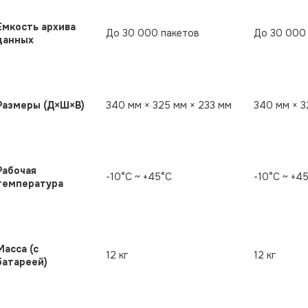
Емкость архива
До 30 000 пакетов
До 30 000
данных
Размеры (Д×Ш×В)
340 мм × 325 мм × 233 мм
340 мм × 3
Рабочая
-10°C ~ +45°C
-10°C ~ +4
температура
Масса (с
12 кг
12 кг
батареей)