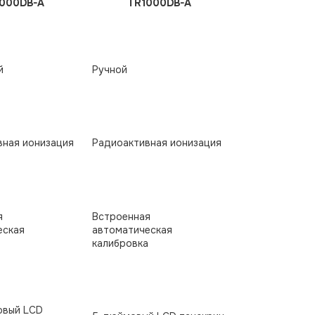
000DB-A
TR1000DB-A
й
Ручной
вная ионизация
Радиоактивная ионизация
я
Встроенная
еская
автоматическая
а
калибровка
овый LCD