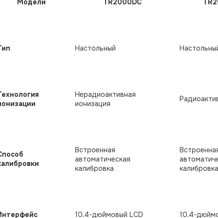
Модели
TR2000DC
TR2
Тип
Настольный
Настольны
Технология
Нерадиоактивная
Радиоакти
ионизации
ионизация
Встроенная
Встроенна
Способ
автоматическая
автоматич
калибровки
калибровка
калибровк
Интерфейс
10,4-дюймовый LCD
10,4-дюйм