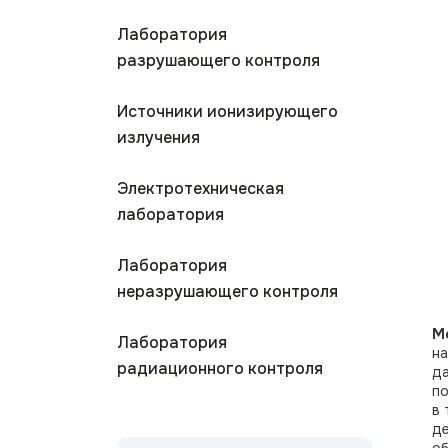
Лаборатория
разрушающего контроля
Источники ионизирующего
излучения
Электротехническая
лаборатория
Лаборатория
неразрушающего контроля
М
Лаборатория
на
радиационного контроля
да
по
в 
де