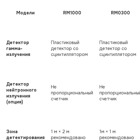
Модели
RM1000
RM0300
Детектор
Пластиковый
Пластиковый
гамма-
детектор со
детектор со
излучения
сцинтиллятором
сцинтиллятором
Детектор
He
He
нейтронного
пропорциональный
пропорциональны
излучения
счетчик
счетчик
(опция)
Зона
1 м × 2 м
1м × 1 м
детектирования
рекомендовано
рекомендовано