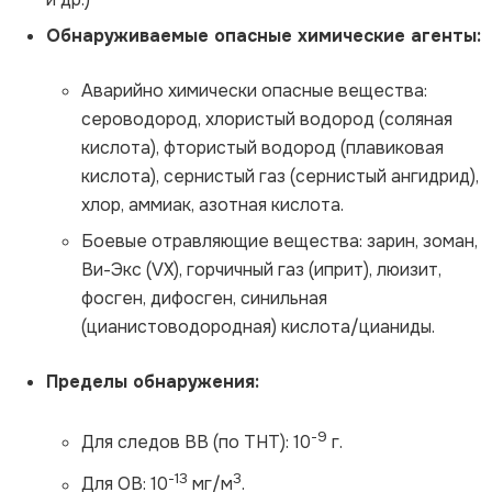
Обнаруживаемые опасные химические агенты:
Аварийно химически опасные вещества:
сероводород, хлористый водород (соляная
кислота), фтористый водород (плавиковая
кислота), сернистый газ (сернистый ангидрид),
хлор, аммиак, азотная кислота.
Боевые отравляющие вещества:
зарин, зоман,
Ви-Экс (VX), горчичный газ (иприт), люизит,
фосген, дифосген, синильная
(цианистоводородная) кислота/цианиды.
Пределы обнаружения:
-9
Для следов ВВ (по ТНТ): 10
г.
-13
3
Для ОВ: 10
мг/м
.