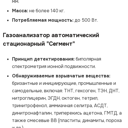
мм.
Масса:
не более 140 кг.
Потребляемая мощность:
до 500 Вт.
Газоанализатор автоматический
стационарный "Сегмент"
Принцип детектирования:
биполярная
спектрометрия ионной подвижности.
Обнаруживаемые взрывчатые вещества:
бризантные и инициирующие, промышленные и
самодельные, включая: ТНТ, гексоген, ТЭН, ДНТ,
нитроглицерин, ЭГДН, октоген, тетрил,
тринитрофенол, аммиачная селитра, АСДТ,
динитронафталин, триперекись ацетона, ГМТД, а
также смесевые ВВ (пластиты, динамиты, пороха
и др.)