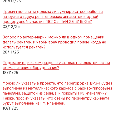
28/02/26
Просим пояснить: должна ли суммироваться рабочая
нагрузка от двух рентгеновских аппаратов в одной
процедурной в части п.182 СанПиН 2.6.4115-25?
03/12/25
Вопрос по ветеринарии: можно ли в одном помещении
делать рентген, и чтобы врач проводил прием, когда не
используется рентген?
28/11/25
Подскажите, в каком разделе указывается электрическая
схема питания оборудования?
18/11/25
Можно ли указать в проекте, что перегородка ДРЗ-1 будет
выполнена из металлического каркаса с барито-гипсовыми
панелями, защитой из свинца, и покрыты ГМЛ-панелями?
Также, просим указать, что стены по периметру кабинета
будут выполнены из ГМЛ-панелей.
10/11/25