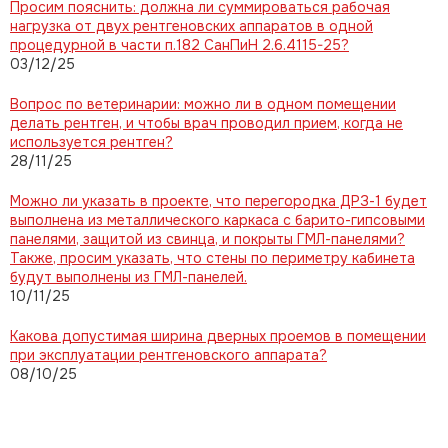
Просим пояснить: должна ли суммироваться рабочая
нагрузка от двух рентгеновских аппаратов в одной
процедурной в части п.182 СанПиН 2.6.4115-25?
03/12/25
Вопрос по ветеринарии: можно ли в одном помещении
делать рентген, и чтобы врач проводил прием, когда не
используется рентген?
28/11/25
Можно ли указать в проекте, что перегородка ДРЗ-1 будет
выполнена из металлического каркаса с барито-гипсовыми
панелями, защитой из свинца, и покрыты ГМЛ-панелями?
Также, просим указать, что стены по периметру кабинета
будут выполнены из ГМЛ-панелей.
10/11/25
Какова допустимая ширина дверных проемов в помещении
при эксплуатации рентгеновского аппарата?
08/10/25