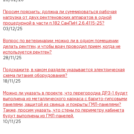
Просим пояснить: должна ли суммироваться рабочая
нагрузка от двух рентгеновских аппаратов в одной
процедурной в части п.182 СанПиН 2.6.4115-25?
03/12/25
Вопрос по ветеринарии: можно ли в одном помещении
делать рентген, и чтобы врач проводил прием, когда не
используется рентген?
28/11/25
Подскажите, в каком разделе указывается электрическая
схема питания оборудования?
18/11/25
Можно ли указать в проекте, что перегородка ДРЗ-1 будет
выполнена из металлического каркаса с барито-гипсовыми
панелями, защитой из свинца, и покрыты ГМЛ-панелями?
Также, просим указать, что стены по периметру кабинета
будут выполнены из ГМЛ-панелей.
10/11/25