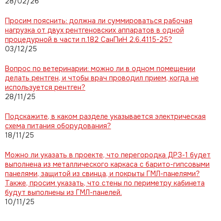
28/02/26
Просим пояснить: должна ли суммироваться рабочая
нагрузка от двух рентгеновских аппаратов в одной
процедурной в части п.182 СанПиН 2.6.4115-25?
03/12/25
Вопрос по ветеринарии: можно ли в одном помещении
делать рентген, и чтобы врач проводил прием, когда не
используется рентген?
28/11/25
Подскажите, в каком разделе указывается электрическая
схема питания оборудования?
18/11/25
Можно ли указать в проекте, что перегородка ДРЗ-1 будет
выполнена из металлического каркаса с барито-гипсовыми
панелями, защитой из свинца, и покрыты ГМЛ-панелями?
Также, просим указать, что стены по периметру кабинета
будут выполнены из ГМЛ-панелей.
10/11/25