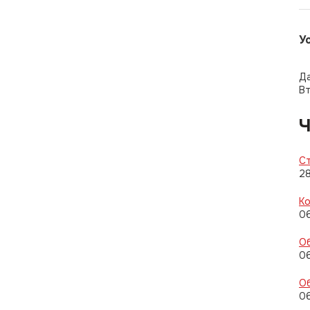
У
Д
Вт
Ч
Ст
2
Ко
0
Об
0
Об
0