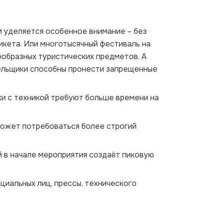
м уделяется особенное внимание – без
кета. Или многотысячный фестиваль на
ообразных туристических предметов. А
лельщики способны пронести запрещенные
мки с техникой требуют больше времени на
может потребоваться более строгий
 в начале мероприятия создаёт пиковую
иальных лиц, прессы, технического