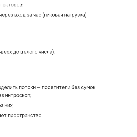
текторов;
ез вход за час (пиковая нагрузка).
верх до целого числа).
зделить потоки — посетители без сумок
ез интроскоп;
з них;
яет пространство.